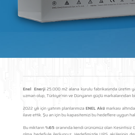
Enel Enerji
25.000 m2 alana kurulu fabrikasında üretim ya
uzman olup, Türkiye’nin ve Dünyanın güçlü markalarından bi
2022 yılı için yatırım planlarımıza
ENEL Akü
markası altında
ilave ettik. Şu an için bu kapasitemizi bu hedeflere uygun h
Bu miktarın
%65
oranında kendi ürünümüz olan Kesintisiz Güç
olma hedefiyle ilerliyoruz. Hedefimizde UPS akülerinin d