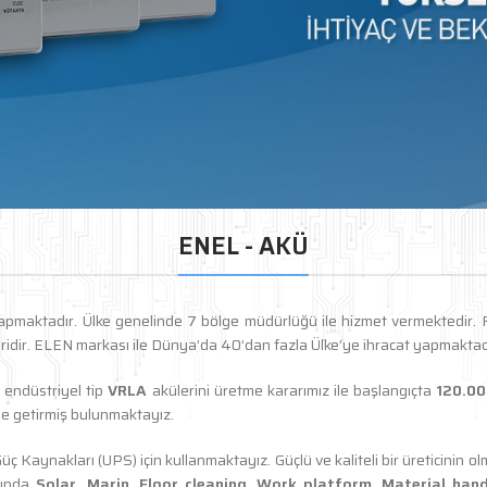
ENEL - AKÜ
pmaktadır. Ülke genelinde 7 bölge müdürlüğü ile hizmet vermektedir. F
ridir. ELEN markası ile Dünya’da 40’dan fazla Ülke’ye ihracat yapmaktad
 endüstriyel tip
VRLA
akülerini üretme kararımız ile başlangıçta
120.00
ale getirmiş bulunmaktayız.
 Kaynakları (UPS) için kullanmaktayız. Güçlü ve kaliteli bir üreticinin o
ışında
Solar, Marin, Floor cleaning, Work platform, Material hand