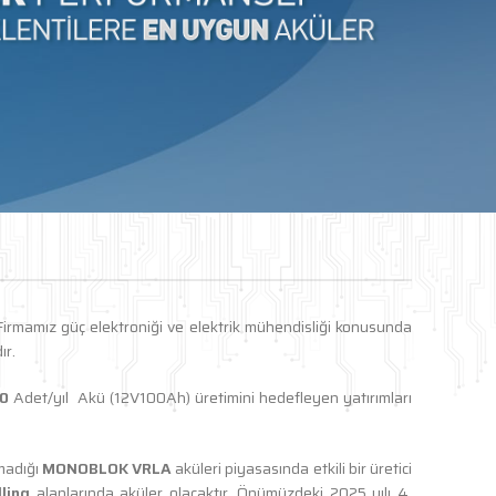
irmamız güç elektroniği ve elektrik mühendisliği konusunda
ır.
0
Adet/yıl Akü (12V100Ah) üretimini hedefleyen yatırımları
lmadığı
MONOBLOK VRLA
aküleri piyasasında etkili bir üretici
ling
alanlarında aküler olacaktır. Önümüzdeki 2025 yılı 4.