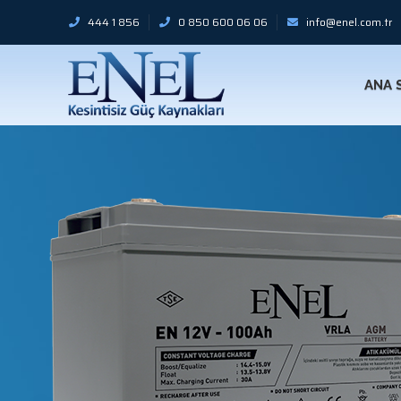
444 1 856
0 850 600 06 06
info@enel.com.tr
ANA 