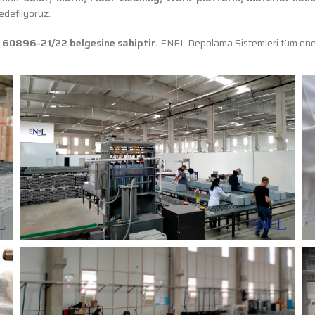
edefliyoruz.
60896-21/22 belgesine sahiptir.
ENEL Depolama Sistemleri tüm enerji