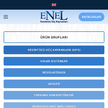
KATALOGLAR
ÜRÜN GRUPLARI
KESINTISIZ GÜÇ KAYNAKLARI (UPS)
SOLAR SISTEMLER
REGÜLATÖRLER
AKÜLER
FREKANS KONVERTÖRLERI
REDRESÖR (AKÜ ŞARJ CIHAZI)