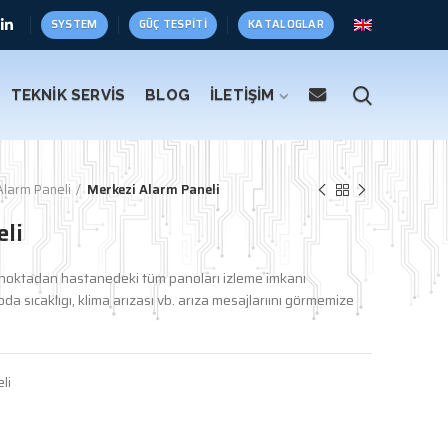
SYSTEM
GÜÇ TESPITI
KATALOGLAR
TEKNİK SERVİS
BLOG
İLETİŞİM
Alarm Paneli
Merkezi Alarm Paneli
li
ir noktadan hastanedeki tüm panoları izleme imkanı
da sıcaklıgı, klima arızası vb. arıza mesajlarıını görmemize
li