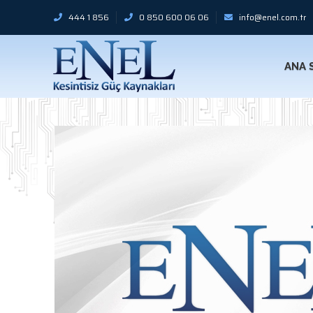
444 1 856
0 850 600 06 06
info@enel.com.tr
ANA 