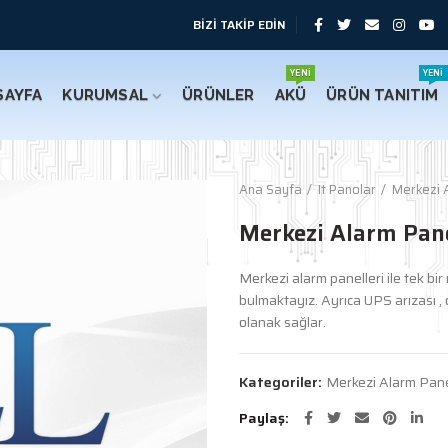
BİZİ TAKİP EDİN
YENI
YENI
SAYFA
KURUMSAL
ÜRÜNLER
AKÜ
ÜRÜN TANITIM
Ana Sayfa
It Panolar
Merkezi 
Merkezi Alarm Pane
Merkezi alarm panelleri ile tek b
bulmaktayız. Ayrıca UPS arızası , o
olanak sağlar.
Kategoriler:
Merkezi Alarm Pane
Paylaş