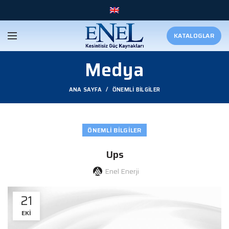
KATALOGLAR
Medya
ANA SAYFA
ÖNEMLI BILGILER
ÖNEMLI BILGILER
Ups
Enel Enerji
21
EKI