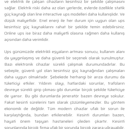
ve elektrik ile çalışan cihazların kesintisiz bir şekilde çalışmasını
sağlar. Elektrik riski daha az olan yerlerde, evlerde özellikle statik
güç kaynağı olan line interactive ups modelleri daha kullanışlıdır. Ve
düşük maliyetlidir. Enel enerji ile her durum için uygun olan ups
kesintisiz güç kaynaklarını rahat bir şekilde temin edebilirsiniz.
Online ups ise biraz daha maliyetli olasına rağmen daha kullanış
açısından daha verimlidir.
Ups günümüzde elektrikli eşyaların artması sonucu, kullanım alanı
da yaygınlaşmış ve daha güvenli bir seçenek olarak sunulmuştur.
Bazı elektronik cihazlar sürekli çalışmak durumundadırlar. Bu
sebeple, güvenli yol olan kesintisiz güç kaynağından çalışmaları
daha uygun olmaktadır. Şebekede herhangi bir arıza durumu da
tüketiciyi etkiler. Yıldırım olayı, hatlardaki sorunlar, trafoların
devreye sürekli girip çıkması gibi durumlar birçok şekilde tüketiciye
de yansır. Bu gibi durumlarda jeneratör bazen devreye sokulur.
Fakat kesinti sürelerini tam olarak çözümleyemezler. Bu yöntem
ekonomik de değildir. Tüm modern cihazlar ufak bir sorun ile
karşılaştığında, bundan etkilenebilir. Kesinti durumları bazen,
hayati önem taşıyan hastaneleri çileden çıkartır. Kesinti
sorunlarında birçok firma ufak bir sorunda birçok zarara uğrayabilir.