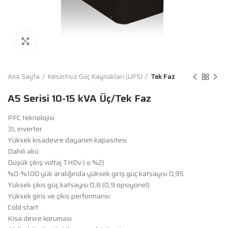
Büyütmek İçin Tıkla
Ana Sayfa
Kesintisiz Güç Kaynakları (UPS)
Tek Faz
A5 Serisi 10-15 kVA Üç/Tek Faz
PFC teknolojisi
3L inverter
Yüksek kısadevre dayanım kapasitesi
Dahili akü
Düşük çıkış voltaj THDv ( ≤ %2)
%0-%100 yük aralığında yüksek giriş güç katsayısı 0,95
Yüksek çıkıs güç katsayısı 0,8 (0,9 opsiyonel)
Yüksek giris ve çıkıs performansı
Cold start
Kısa devre koruması