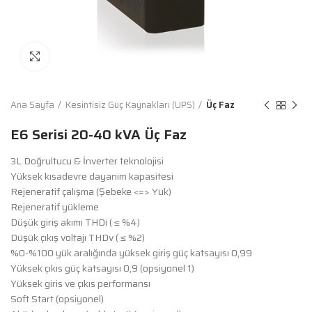
Büyütmek İçin Tıkla
Ana Sayfa
Kesintisiz Güç Kaynakları (UPS)
Üç Faz
E6 Serisi 20-40 kVA Üç Faz
3L Doğrultucu & İnverter teknolojisi
Yüksek kısadevre dayanım kapasitesi
Rejeneratif çalışma (Şebeke <=> Yük)
Rejeneratif yükleme
Düşük giriş akımı THDi ( ≤ %4)
Düşük çıkış voltajı THDv ( ≤ %2)
%0-%100 yük aralığında yüksek giriş güç katsayısı 0,99
Yüksek çıkıs güç katsayısı 0,9 (opsiyonel 1)
Yüksek giris ve çıkıs performansı
Soft Start (opsiyonel)