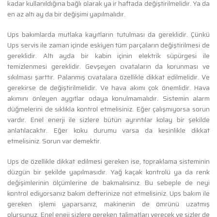
kadar kullanıldığına bağlı olarak ya ir haftada değiştirilmelidir. Ya da
en az altı ay da bir değişimi yapılmalıdır.
Ups bakımlarda mutlaka kayıtların tutulması da gereklidir. Çünkü
Ups servis ile zaman içinde eskiyen tüm parçaların değiştirilmesi de
gereklidir. Altı ayda bir kabin içinin elektrik süpürgesi ile
temizlenmesi gereklidir. Gevşeyen cıvataların da korunması ve
sıkılması şarttır. Palanmış cıvatalara özellikle dikkat edilmelidir. Ve
gerekirse de değiştirilmelidir. Ve hava akımı çok önemlidir. Hava
akımını önleyen aygıtlar odaya konulmamalıdır. Sistemin alarm
düğmelerini de sıklıkla kontrol etmelisiniz. Eğer çalışmıyorsa sorun
vardır. Enel enerji ile sizlere bütün ayrıntılar kolay bir şekilde
anlatılacaktır. Eğer koku durumu varsa da kesinlikle dikkat
etmelisiniz. Sorun var demektir.
Ups de özellikle dikkat edilmesi gereken ise, topraklama sisteminin
düzgün bir şekilde yapılmasıdır. Yağ kaçak kontrolü ya da renk
değişimlerinin ölçümlerine de bakmalısınız. Bu sebeple de neyi
kontrol ediyorsanız bakım defterinize not etmelisiniz. Ups bakım ile
gereken işlemi yaparsanız, makinenin de ömrünü uzatmış
olursunuz. Enel eneji sizlere gereken talimatları verecek ve sizler de