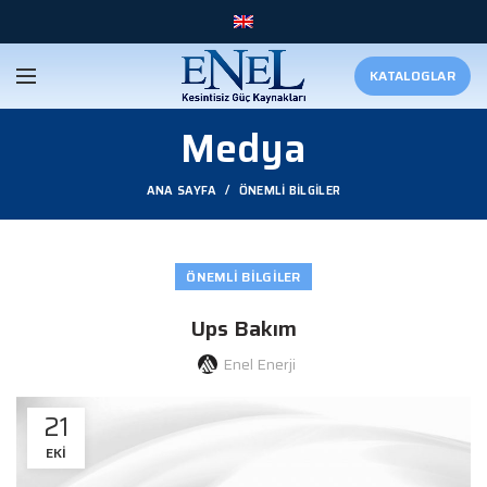
KATALOGLAR
Medya
ANA SAYFA
ÖNEMLI BILGILER
ÖNEMLI BILGILER
Ups Bakım
Enel Enerji
21
EKI