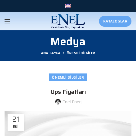
KATALOGLAR
Medya
ANA SAYFA
ÖNEMLI BILGILER
ÖNEMLI BILGILER
Ups Fiyatları
Enel Enerji
21
EKI