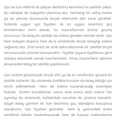
Ups ile tüm elektrik ile çalışan aletleriniz kesintisiz bir şekilde çalışır.
Bu sebeple de maliyetini çıkartmış olur. Herhangi bir voltaj inmesi
ya da çıkması durumunda birçok elektronik alet zarar görebilir.
Sizlerde uygun ups fiyatları ile en uygun kesintisiz güç
birimlerinden birini alarak, bu masraflarında önüne geçmiş
olursunuz. Ve kolay bir şekilde de sizlere gereken destek verilir. Ups
hem maliyeti düşürür hem de iş sisteminde birçok kolaylığı sizlere
sağlamış olur. Enel enerji ile artık daha ekonomik bir şekilde birçok
sorununuzda çözüme kavuşacaktır. Fiyatlar piyasa fiyatlarına göre
oldukça ekonomik olarak hazırlanmıştır. Amaç müşterilerin işlerinin
aksamadan kolay bir şekilde yapılmasıdır.
Ups sistemi günümüzde birçok ofis ya da ev tarafından güvenli bir
şekilde kullanılır. Bu sistemde özellikle kurulum da kolay olduğu için
tercih edilmektedir. Hem de sizlere kazandıracağı avantajlar
fazladır. Sistem kurulduktan sonra enel enerji ekibi sizlere her
ayrıntıyı da anlatarak, kafalardaki sorunları da çözmüş olacaktır.
Gayet kolay yöntem ile tüm kesintisiz güç olanağına kavuşmuş
olacaksınız. Ups fiyatları günceldir. Hem iş yerinizdeki önem
verdiğiniz bilgiler kaybolmayacak hem de hassas makineleriniz